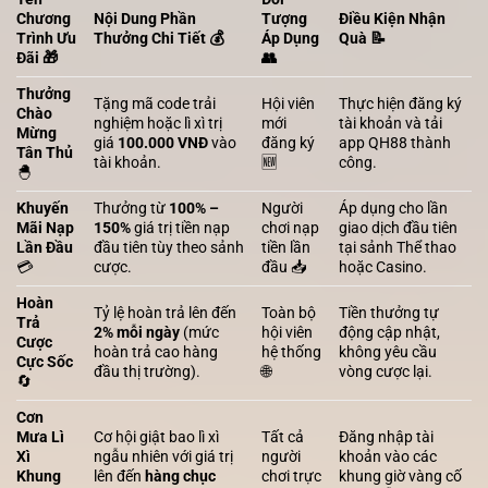
Chương
Nội Dung Phần
Tượng
Điều Kiện Nhận
Trình Ưu
Thưởng Chi Tiết 💰
Áp Dụng
Quà 📝
Đãi 🎁
👥
Thưởng
Tặng mã code trải
Hội viên
Thực hiện đăng ký
Chào
nghiệm hoặc lì xì trị
mới
tài khoản và tải
Mừng
giá
100.000 VNĐ
vào
đăng ký
app QH88 thành
Tân Thủ
tài khoản.
🆕
công.
🐣
Khuyến
Thưởng từ
100% –
Người
Áp dụng cho lần
Mãi Nạp
150%
giá trị tiền nạp
chơi nạp
giao dịch đầu tiên
Lần Đầu
đầu tiên tùy theo sảnh
tiền lần
tại sảnh Thể thao
💳
cược.
đầu 📥
hoặc Casino.
Hoàn
Tỷ lệ hoàn trả lên đến
Toàn bộ
Tiền thưởng tự
Trả
2% mỗi ngày
(mức
hội viên
động cập nhật,
Cược
hoàn trả cao hàng
hệ thống
không yêu cầu
Cực Sốc
đầu thị trường).
🌐
vòng cược lại.
🔄
Cơn
Mưa Lì
Cơ hội giật bao lì xì
Tất cả
Đăng nhập tài
Xì
ngẫu nhiên với giá trị
người
khoản vào các
Khung
lên đến
hàng chục
chơi trực
khung giờ vàng cố