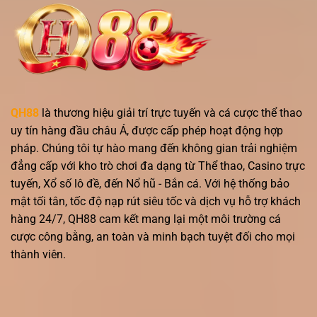
QH88
là thương hiệu giải trí trực tuyến và cá cược thể thao
uy tín hàng đầu châu Á, được cấp phép hoạt động hợp
pháp. Chúng tôi tự hào mang đến không gian trải nghiệm
đẳng cấp với kho trò chơi đa dạng từ Thể thao, Casino trực
tuyến, Xổ số lô đề, đến Nổ hũ - Bắn cá. Với hệ thống bảo
mật tối tân, tốc độ nạp rút siêu tốc và dịch vụ hỗ trợ khách
hàng 24/7, QH88 cam kết mang lại một môi trường cá
cược công bằng, an toàn và minh bạch tuyệt đối cho mọi
thành viên.