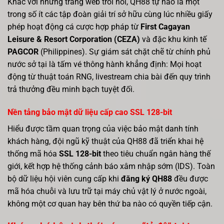
Khác với những trang web trôi nổi, QH88 tự hào là một
trong số ít các tập đoàn giải trí sở hữu cùng lúc nhiều giấy
phép hoạt động cá cược hợp pháp từ
First Cagayan
Leisure & Resort Corporation (CEZA)
và đặc khu kinh tế
PAGCOR
(Philippines). Sự giám sát chặt chẽ từ chính phủ
nước sở tại là tấm vé thông hành khẳng định: Mọi hoạt
động từ thuật toán RNG, livestream chia bài đến quy trình
trả thưởng đều minh bạch tuyệt đối.
Nền tảng bảo mật dữ liệu cấp cao SSL 128-bit
Hiểu được tầm quan trọng của việc bảo mật danh tính
khách hàng, đội ngũ kỹ thuật của QH88 đã triển khai hệ
thống mã hóa
SSL 128-bit
theo tiêu chuẩn ngân hàng thế
giới, kết hợp hệ thống cảnh báo xâm nhập sớm (IDS). Toàn
bộ dữ liệu hội viên cung cấp khi
đăng ký QH88
đều được
mã hóa chuỗi và lưu trữ tại máy chủ vật lý ở nước ngoài,
không một cơ quan hay bên thứ ba nào có quyền tiếp cận.