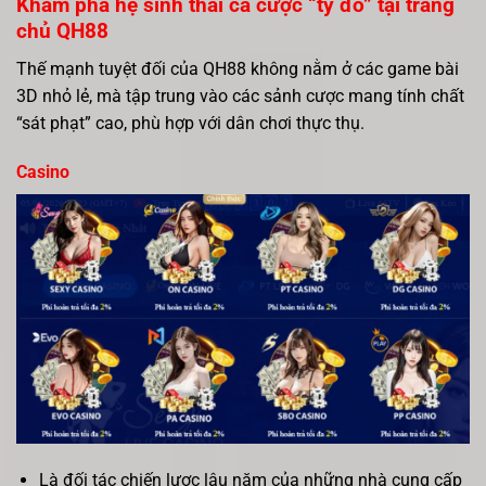
Khám phá hệ sinh thái cá cược “tỷ đô” tại trang
chủ QH88
Thế mạnh tuyệt đối của QH88 không nằm ở các game bài
3D nhỏ lẻ, mà tập trung vào các sảnh cược mang tính chất
“sát phạt” cao, phù hợp với dân chơi thực thụ.
Casino
Là đối tác chiến lược lâu năm của những nhà cung cấp