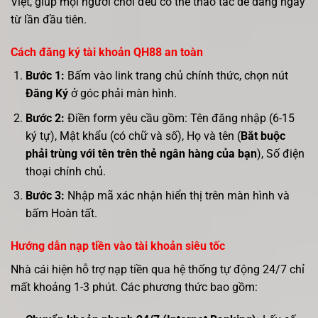
Việt, giúp mọi người chơi đều có thể thao tác dễ dàng ngay
từ lần đầu tiên.
Cách đăng ký tài khoản QH88 an toàn
Bước 1:
Bấm vào link trang chủ chính thức, chọn nút
Đăng Ký
ở góc phải màn hình.
Bước 2:
Điền form yêu cầu gồm: Tên đăng nhập (6-15
ký tự), Mật khẩu (có chữ và số), Họ và tên (
Bắt buộc
phải trùng với tên trên thẻ ngân hàng của bạn
), Số điện
thoại chính chủ.
Bước 3:
Nhập mã xác nhận hiển thị trên màn hình và
bấm Hoàn tất.
Hướng dẫn nạp tiền vào tài khoản siêu tốc
Nhà cái hiện hỗ trợ nạp tiền qua hệ thống tự động 24/7 chỉ
mất khoảng 1-3 phút. Các phương thức bao gồm: