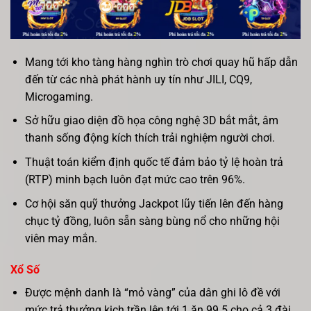
Mang tới kho tàng hàng nghìn trò chơi quay hũ hấp dẫn
đến từ các nhà phát hành uy tín như JILI, CQ9,
Microgaming.
Sở hữu giao diện đồ họa công nghệ 3D bắt mắt, âm
thanh sống động kích thích trải nghiệm người chơi.
Thuật toán kiểm định quốc tế đảm bảo tỷ lệ hoàn trả
(RTP) minh bạch luôn đạt mức cao trên 96%.
Cơ hội săn quỹ thưởng Jackpot lũy tiến lên đến hàng
chục tỷ đồng, luôn sẵn sàng bùng nổ cho những hội
viên may mắn.
Xổ Số
Được mệnh danh là “mỏ vàng” của dân ghi lô đề với
mức trả thưởng kịch trần lên tới 1 ăn 99.5 cho cả 3 đài