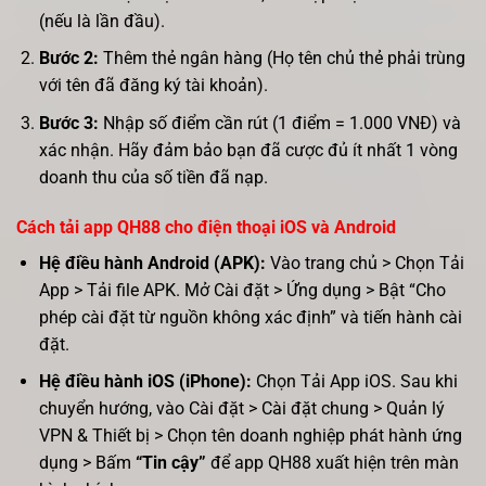
(nếu là lần đầu).
Bước 2:
Thêm thẻ ngân hàng (Họ tên chủ thẻ phải trùng
với tên đã đăng ký tài khoản).
Bước 3:
Nhập số điểm cần rút (1 điểm = 1.000 VNĐ) và
xác nhận. Hãy đảm bảo bạn đã cược đủ ít nhất 1 vòng
doanh thu của số tiền đã nạp.
Cách tải app QH88 cho điện thoại iOS và Android
Hệ điều hành Android (APK):
Vào trang chủ > Chọn Tải
App > Tải file APK. Mở Cài đặt > Ứng dụng > Bật “Cho
phép cài đặt từ nguồn không xác định” và tiến hành cài
đặt.
Hệ điều hành iOS (iPhone):
Chọn Tải App iOS. Sau khi
chuyển hướng, vào Cài đặt > Cài đặt chung > Quản lý
VPN & Thiết bị > Chọn tên doanh nghiệp phát hành ứng
dụng > Bấm
“Tin cậy”
để app QH88 xuất hiện trên màn