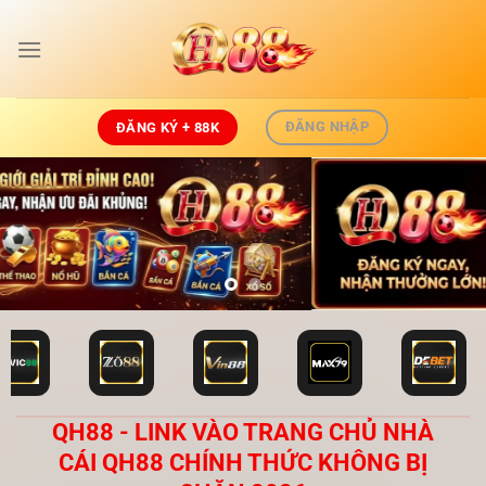
Bỏ
qua
nội
dung
ĐĂNG NHẬP
ĐĂNG KÝ + 88K
QH88 - LINK VÀO TRANG CHỦ NHÀ
CÁI QH88 CHÍNH THỨC KHÔNG BỊ