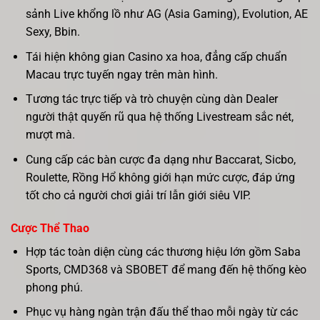
sảnh Live khổng lồ như AG (Asia Gaming), Evolution, AE
Sexy, Bbin.
Tái hiện không gian Casino xa hoa, đẳng cấp chuẩn
Macau trực tuyến ngay trên màn hình.
Tương tác trực tiếp và trò chuyện cùng dàn Dealer
người thật quyến rũ qua hệ thống Livestream sắc nét,
mượt mà.
Cung cấp các bàn cược đa dạng như Baccarat, Sicbo,
Roulette, Rồng Hổ không giới hạn mức cược, đáp ứng
tốt cho cả người chơi giải trí lẫn giới siêu VIP.
Cược Thể Thao
Hợp tác toàn diện cùng các thương hiệu lớn gồm Saba
Sports, CMD368 và SBOBET để mang đến hệ thống kèo
phong phú.
Phục vụ hàng ngàn trận đấu thể thao mỗi ngày từ các