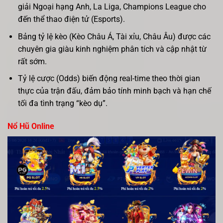
giải Ngoại hạng Anh, La Liga, Champions League cho
đến thể thao điện tử (Esports).
Bảng tỷ lệ kèo (Kèo Châu Á, Tài xỉu, Châu Âu) được các
chuyên gia giàu kinh nghiệm phân tích và cập nhật từ
rất sớm.
Tỷ lệ cược (Odds) biến động real-time theo thời gian
thực của trận đấu, đảm bảo tính minh bạch và hạn chế
tối đa tình trạng “kèo dụ”.
Nổ Hũ Online