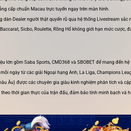
đẳng cấp chuẩn Macau trực tuyến ngay trên màn hình.
ng dàn Dealer người thật quyến rũ qua hệ thống Livestream sắc 
ccarat, Sicbo, Roulette, Rồng Hổ không giới hạn mức cược, đáp 
hiệu lớn gồm Saba Sports, CMD368 và SBOBET để mang đến hệ 
mỗi ngày từ các giải Ngoại hạng Anh, La Liga, Champions Leagu
 Châu Âu) được các chuyên gia giàu kinh nghiệm phân tích và cập
 theo thời gian thực của trận đấu, đảm bảo tính minh bạch và hạ