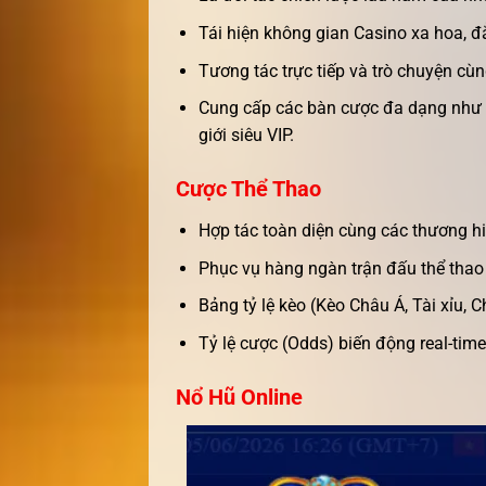
Tái hiện không gian Casino xa hoa, 
Tương tác trực tiếp và trò chuyện cù
Cung cấp các bàn cược đa dạng như Ba
giới siêu VIP.
Cược Thể Thao
Hợp tác toàn diện cùng các thương 
Phục vụ hàng ngàn trận đấu thể thao 
Bảng tỷ lệ kèo (Kèo Châu Á, Tài xỉu,
Tỷ lệ cược (Odds) biến động real-time
Nổ Hũ Online