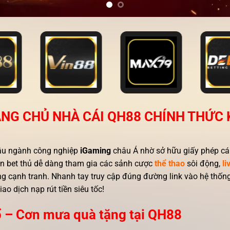
ANG CHỦ NHÀ CÁI QH88 CHÍNH THỨC
ầu
ngành công nghiệp
iGaming
châu Á nhờ
sở hữ
u giấy phép c
n bet thủ dễ
dàng tham gia cá
c sảnh cược
thể thao
sôi động,
li
ng cạnh tranh. Nhanh tay truy cập đúng đường link vào hệ thố
iao dịch nạp rút tiền siêu tốc!
 – Cơn mưa quà tặng tại QH88