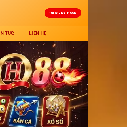
ĐĂNG KÝ + 88K
IN TỨC
LIÊN HỆ