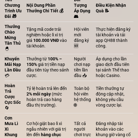
Chương
Nội Dung Phần
Tượng
Điều Kiện Nhận
Trình Ưu
Thưởng Chi Tiết 💰
Áp Dụng
Quà 📝
Đãi 🎁
👥
Thưởng
Tặng mã code trải
Hội viên
Thực hiện đăng ký
Chào
nghiệm hoặc lì xì trị
mới
tài khoản và tải
Mừng
giá
100.000 VNĐ
vào
đăng ký
app QH88 thành
Tân Thủ
tài khoản.
🆕
công.
🐣
Khuyến
Thưởng từ
100% –
Người
Áp dụng cho lần
Mãi Nạp
150%
giá trị tiền nạp
chơi nạp
giao dịch đầu tiên
Lần Đầu
đầu tiên tùy theo sảnh
tiền lần
tại sảnh Thể thao
💳
cược.
đầu 📥
hoặc Casino.
Hoàn
Tỷ lệ hoàn trả lên đến
Toàn bộ
Tiền thưởng tự
Trả
2% mỗi ngày
(mức
hội viên
động cập nhật,
Cược
hoàn trả cao hàng
hệ thống
không yêu cầu
Cực Sốc
đầu thị trường).
🌐
vòng cược lại.
🔄
Cơn
Mưa Lì
Cơ hội giật bao lì xì
Tất cả
Đăng nhập tài
Xì
ngẫu nhiên với giá trị
người
khoản vào các
Khung
lên đến
hàng chục
chơi trực
khung giờ vàng cố