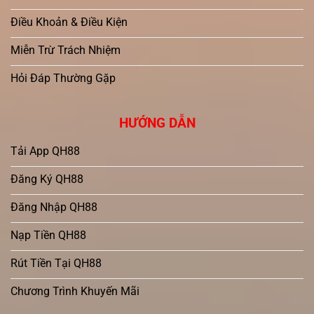
Điều Khoản & Điều Kiện
Miễn Trừ Trách Nhiệm
Hỏi Đáp Thường Gặp
HƯỚNG DẪN
Tải App QH88
Đăng Ký QH88
Đăng Nhập QH88
Nạp Tiền QH88
Rút Tiền Tại QH88
Chương Trình Khuyến Mãi