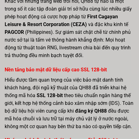
Khác với những trang web trôi nổi, QH88 tự hào là một
trong số ít các tập đoàn giải trí sở hữu cùng lúc nhiều giấy
phép hoạt động cá cược hợp pháp từ
First Cagayan
Leisure & Resort Corporation (CEZA)
và đặc khu kinh tế
PAGCOR
(Philippines). Sự giám sát chặt chẽ từ chính phủ
nước sở tại là tấm vé thông hành khẳng định: Mọi hoạt
động từ thuật toán RNG, livestream chia bài đến quy trình
trả thưởng đều minh bạch tuyệt đối.
Nền tảng bảo mật dữ liệu cấp cao SSL 128-bit
Hiểu được tầm quan trọng của việc bảo mật danh tính
khách hàng, đội ngũ kỹ thuật của QH88 đã triển khai hệ
thống mã hóa
SSL 128-bit
theo tiêu chuẩn ngân hàng thế
giới, kết hợp hệ thống cảnh báo xâm nhập sớm (IDS). Toàn
bộ dữ liệu hội viên cung cấp khi
đăng ký QH88
đều được
mã hóa chuỗi và lưu trữ tại máy chủ vật lý ở nước ngoài,
không một cơ quan hay bên thứ ba nào có quyền tiếp cận.