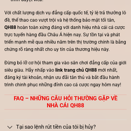
Với chất lượng dịch vụ đẳng cấp quốc tế, tỷ lệ trả thưởng lô
đề, thể thao cao vượt trội và hệ thống bảo mật tối tân,
QH88
hoàn toàn xứng đáng với danh hiệu nhà cái cá cược
trực tuyến hàng đầu Châu Á hiện nay. Sự tồn tại và phát
triển mạnh mẽ qua nhiều năm trên thị trường chính là bằng
chứng rõ ràng nhất cho uy tín của thương hiệu này.
Đừng bỏ lỡ cơ hội tham gia vào sân chơi đẳng cấp của giới
siêu giàu. Hãy nhấp vào
link trang chủ QH88
mới nhất,
đăng ký tài khoản, nhận ưu đãi tân thủ và bắt đầu hành
trình chinh phục những đỉnh cao cá cược ngay hôm nay!
FAQ – NHỮNG CÂU HỎI THƯỜNG GẶP VỀ
NHÀ CÁI QH88
Tại sao lệnh rút tiền của tôi bị hủy?