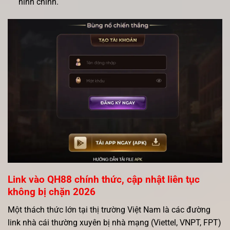
hình chính.
Link vào QH88 chính thức, cập nhật liên tục
không bị chặn 2026
Một thách thức lớn tại thị trường Việt Nam là các đường
link nhà cái thường xuyên bị nhà mạng (Viettel, VNPT, FPT)