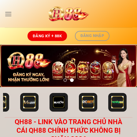
Bỏ
qua
nội
dung
ĐĂNG NHẬP
ĐĂNG KÝ + 88K
QH88 - LINK VÀO TRANG CHỦ NHÀ
CÁI QH88 CHÍNH THỨC KHÔNG BỊ