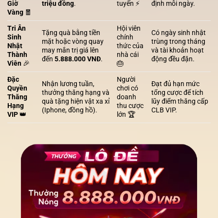
Giờ
triệu đồng
.
tuyến ⚡
định mỗi ngày.
Vàng
🧧
Tri Ân
Hội viên
Tặng quà bằng tiền
Có ngày sinh nhật
Sinh
chính
mặt hoặc vòng quay
trùng trong tháng
Nhật
thức của
may mắn trị giá lên
và tài khoản hoạt
Thành
nhà cái
đến
5.888.000 VNĐ
.
động đều đặn.
Viên
🎉
🎂
Đặc
Người
Nhận lương tuần,
Đạt đủ hạn mức
Quyền
chơi có
thưởng thăng hạng và
tổng cược để tích
Thăng
doanh
quà tặng hiện vật xa xỉ
lũy điểm thăng cấp
Hạng
thu cược
(Iphone, đồng hồ).
CLB VIP.
VIP
👑
lớn 🏆